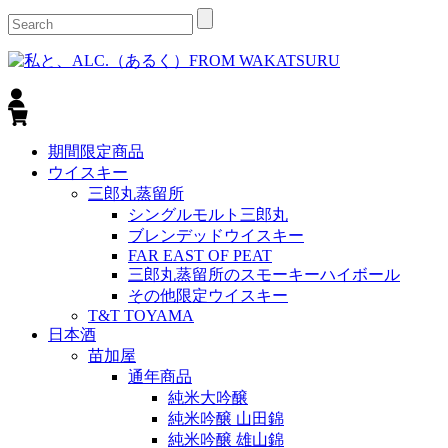
期間限定商品
ウイスキー
三郎丸蒸留所
シングルモルト三郎丸
ブレンデッドウイスキー
FAR EAST OF PEAT
三郎丸蒸留所のスモーキーハイボール
その他限定ウイスキー
T&T TOYAMA
日本酒
苗加屋
通年商品
純米大吟醸
純米吟醸 山田錦
純米吟醸 雄山錦