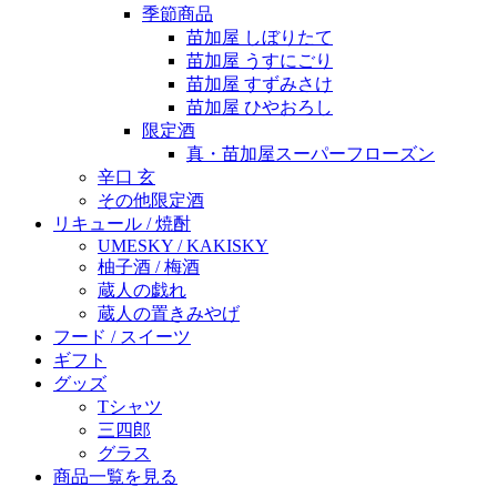
季節商品
苗加屋 しぼりたて
苗加屋 うすにごり
苗加屋 すずみさけ
苗加屋 ひやおろし
限定酒
真・苗加屋スーパーフローズン
辛口 玄
その他限定酒
リキュール / 焼酎
UMESKY / KAKISKY
柚子酒 / 梅酒
蔵人の戯れ
蔵人の置きみやげ
フード / スイーツ
ギフト
グッズ
Tシャツ
三四郎
グラス
商品一覧を見る