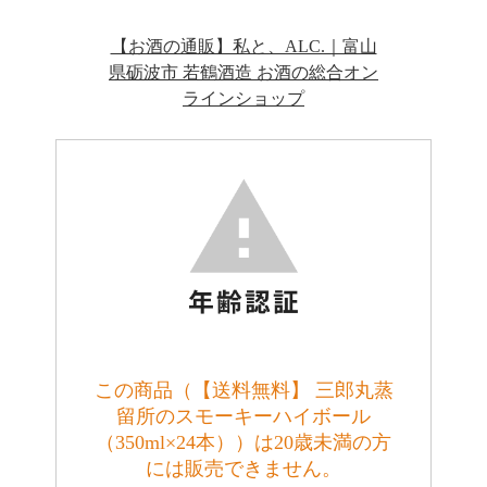
【お酒の通販】私と、ALC.｜富山
県砺波市 若鶴酒造 お酒の総合オン
ラインショップ
この商品（【送料無料】 三郎丸蒸
留所のスモーキーハイボール
（350ml×24本））は20歳未満の方
には販売できません。