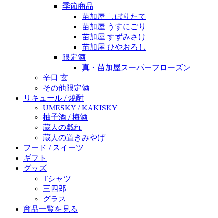
季節商品
苗加屋 しぼりたて
苗加屋 うすにごり
苗加屋 すずみさけ
苗加屋 ひやおろし
限定酒
真・苗加屋スーパーフローズン
辛口 玄
その他限定酒
リキュール / 焼酎
UMESKY / KAKISKY
柚子酒 / 梅酒
蔵人の戯れ
蔵人の置きみやげ
フード / スイーツ
ギフト
グッズ
Tシャツ
三四郎
グラス
商品一覧を見る