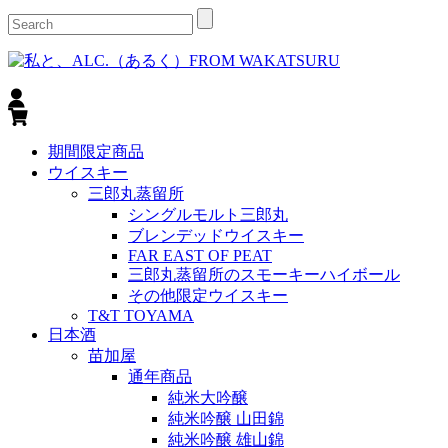
期間限定商品
ウイスキー
三郎丸蒸留所
シングルモルト三郎丸
ブレンデッドウイスキー
FAR EAST OF PEAT
三郎丸蒸留所のスモーキーハイボール
その他限定ウイスキー
T&T TOYAMA
日本酒
苗加屋
通年商品
純米大吟醸
純米吟醸 山田錦
純米吟醸 雄山錦