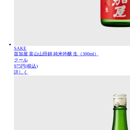
SAKE
苗加屋 富山山田錦 純米吟醸 生（300ml）
クール
975円(税込)
詳しく