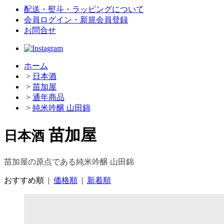
配送・熨斗・ラッピングについて
会員ログイン・新規会員登録
お問合せ
ホーム
>
日本酒
>
苗加屋
>
通年商品
>
純米吟醸 山田錦
苗加屋
日本酒
苗加屋の原点である純米吟醸 山田錦
おすすめ順
|
価格順
|
新着順