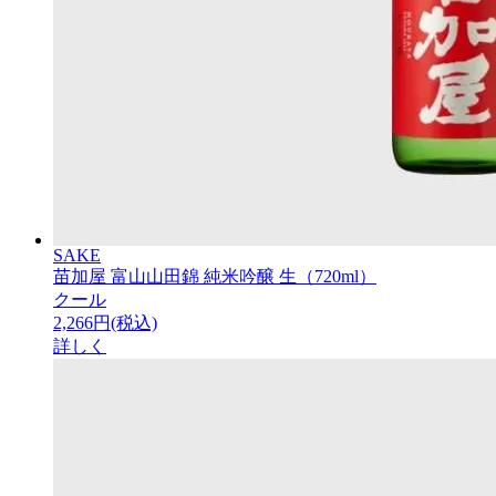
SAKE
苗加屋 富山山田錦 純米吟醸 生（720ml）
クール
2,266円(税込)
詳しく