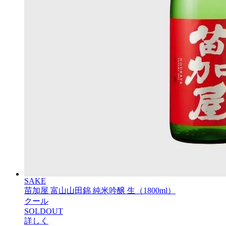
SAKE
苗加屋 富山山田錦 純米吟醸 生（1800ml）
クール
SOLDOUT
詳しく