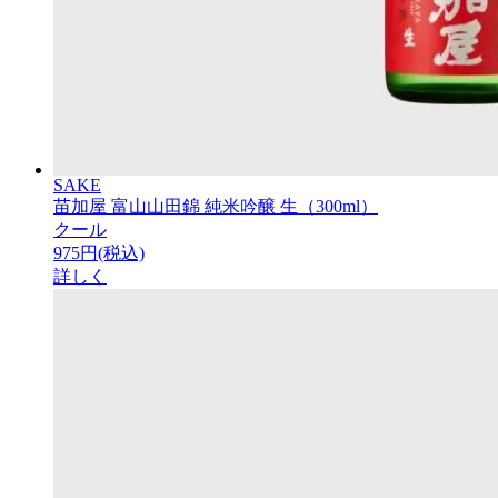
SAKE
苗加屋 富山山田錦 純米吟醸 生（300ml）
クール
975円(税込)
詳しく