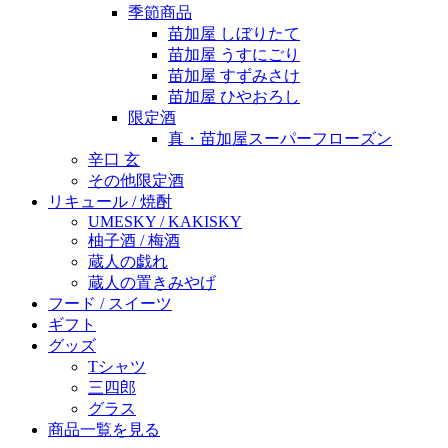
季節商品
苗加屋 しぼりたて
苗加屋 うすにごり
苗加屋 すずみさけ
苗加屋 ひやおろし
限定酒
真・苗加屋スーパーフローズン
辛口 玄
その他限定酒
リキュール / 焼酎
UMESKY / KAKISKY
柚子酒 / 梅酒
蔵人の戯れ
蔵人の置きみやげ
フード / スイーツ
ギフト
グッズ
Tシャツ
三四郎
グラス
商品一覧を見る