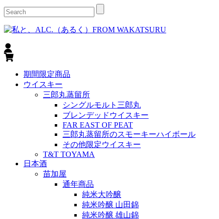
期間限定商品
ウイスキー
三郎丸蒸留所
シングルモルト三郎丸
ブレンデッドウイスキー
FAR EAST OF PEAT
三郎丸蒸留所のスモーキーハイボール
その他限定ウイスキー
T&T TOYAMA
日本酒
苗加屋
通年商品
純米大吟醸
純米吟醸 山田錦
純米吟醸 雄山錦