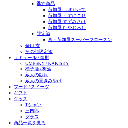
季節商品
苗加屋 しぼりたて
苗加屋 うすにごり
苗加屋 すずみさけ
苗加屋 ひやおろし
限定酒
真・苗加屋スーパーフローズン
辛口 玄
その他限定酒
リキュール / 焼酎
UMESKY / KAKISKY
柚子酒 / 梅酒
蔵人の戯れ
蔵人の置きみやげ
フード / スイーツ
ギフト
グッズ
Tシャツ
三四郎
グラス
商品一覧を見る