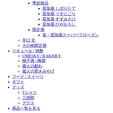
季節商品
苗加屋 しぼりたて
苗加屋 うすにごり
苗加屋 すずみさけ
苗加屋 ひやおろし
限定酒
真・苗加屋スーパーフローズン
辛口 玄
その他限定酒
リキュール / 焼酎
UMESKY / KAKISKY
柚子酒 / 梅酒
蔵人の戯れ
蔵人の置きみやげ
フード / スイーツ
ギフト
グッズ
Tシャツ
三四郎
グラス
商品一覧を見る