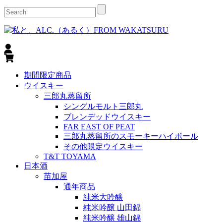
期間限定商品
ウイスキー
三郎丸蒸留所
シングルモルト三郎丸
ブレンデッドウイスキー
FAR EAST OF PEAT
三郎丸蒸留所のスモーキーハイボール
その他限定ウイスキー
T&T TOYAMA
日本酒
苗加屋
通年商品
純米大吟醸
純米吟醸 山田錦
純米吟醸 雄山錦