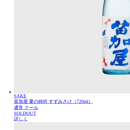
SAKE
苗加屋 夏の純吟 すずみさけ（720ml）
通常
クール
SOLDOUT
詳しく