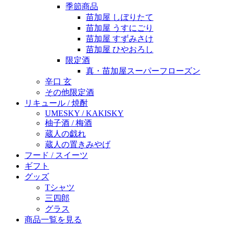
季節商品
苗加屋 しぼりたて
苗加屋 うすにごり
苗加屋 すずみさけ
苗加屋 ひやおろし
限定酒
真・苗加屋スーパーフローズン
辛口 玄
その他限定酒
リキュール / 焼酎
UMESKY / KAKISKY
柚子酒 / 梅酒
蔵人の戯れ
蔵人の置きみやげ
フード / スイーツ
ギフト
グッズ
Tシャツ
三四郎
グラス
商品一覧を見る