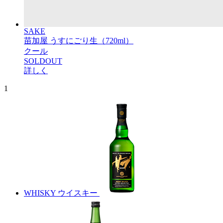
SAKE
苗加屋 うすにごり生（720ml）
クール
SOLDOUT
詳しく
1
WHISKY
ウイスキー