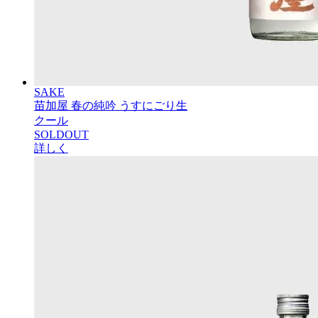
SAKE
苗加屋 春の純吟 うすにごり生
クール
SOLDOUT
詳しく