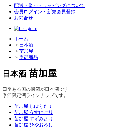
配送・熨斗・ラッピングについて
会員ログイン・新規会員登録
お問合せ
ホーム
>
日本酒
>
苗加屋
>
季節商品
苗加屋
日本酒
四季ある国の國酒が日本酒です。
季節限定酒ラインナップです。
苗加屋 しぼりたて
苗加屋 うすにごり
苗加屋 すずみさけ
苗加屋 ひやおろし