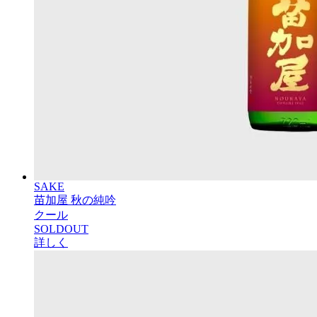
SAKE
苗加屋 秋の純吟
クール
SOLDOUT
詳しく