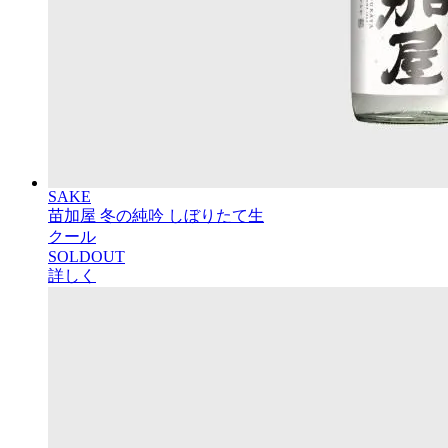
SAKE
苗加屋 冬の純吟 しぼりたて生
クール
SOLDOUT
詳しく