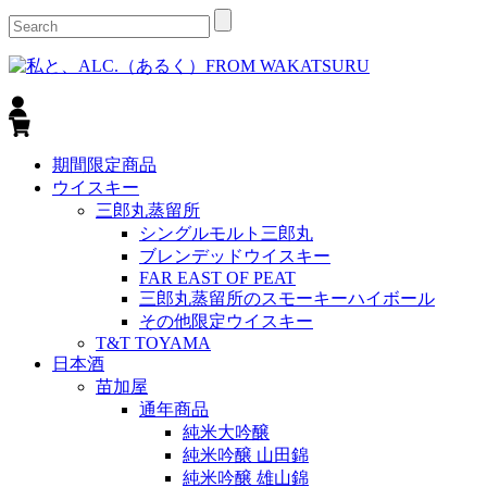
期間限定商品
ウイスキー
三郎丸蒸留所
シングルモルト三郎丸
ブレンデッドウイスキー
FAR EAST OF PEAT
三郎丸蒸留所のスモーキーハイボール
その他限定ウイスキー
T&T TOYAMA
日本酒
苗加屋
通年商品
純米大吟醸
純米吟醸 山田錦
純米吟醸 雄山錦