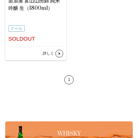
苗加屋 富山山田錦 純米
吟醸 生（1800ml）
クール
SOLDOUT
詳しく
1
WHISKY