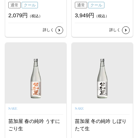
通常
クール
通常
クール
2,079円
3,949円
（税込）
（税込）
詳しく
詳しく
SAKE
SAKE
苗加屋 春の純吟 うすに
苗加屋 冬の純吟 しぼり
ごり生
たて生