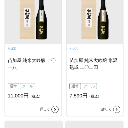
SAKE
SAKE
苗加屋 純米大吟醸 二〇
苗加屋 純米大吟醸 氷温
一八
熟成 二〇二四
通常
クール
通常
クール
11,000円
7,590円
（税込）
（税込）
詳しく
詳しく