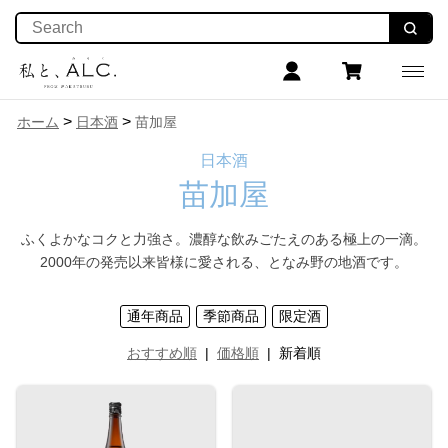
>
>
ホーム
日本酒
苗加屋
日本酒
苗加屋
ふくよかなコクと力強さ。濃醇な飲みごたえのある極上の一滴。
2000年の発売以来皆様に愛される、となみ野の地酒です。
通年商品
季節商品
限定酒
おすすめ順
|
価格順
|
新着順