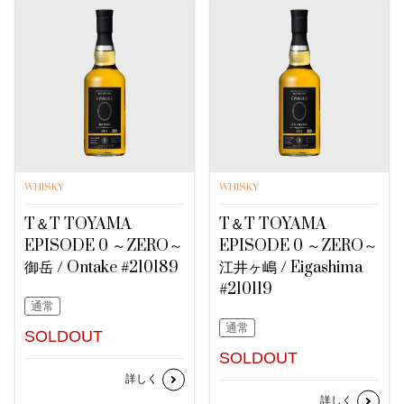
WHISKY
WHISKY
T＆T TOYAMA
T＆T TOYAMA
EPISODE 0 ～ZERO～
EPISODE 0 ～ZERO～
御岳 / Ontake #210189
江井ヶ嶋 / Eigashima
#210119
通常
通常
SOLDOUT
SOLDOUT
詳しく
詳しく