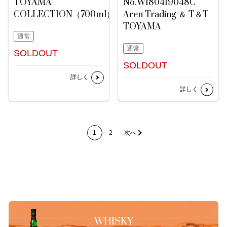
TOYAMA
No.W180419048C
COLLECTION（700ml）
Aren Trading ＆ T＆T
TOYAMA
通常
通常
SOLDOUT
SOLDOUT
詳しく
詳しく
1
2
次へ
WHISKY