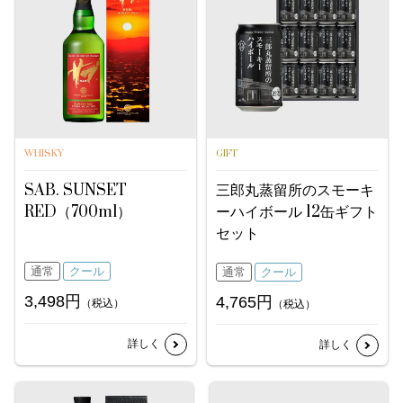
WHISKY
GIFT
SAB. SUNSET
三郎丸蒸留所のスモーキ
RED（700ml）
ーハイボール 12缶ギフト
セット
通常
クール
通常
クール
3,498円
4,765円
（税込）
（税込）
詳しく
詳しく