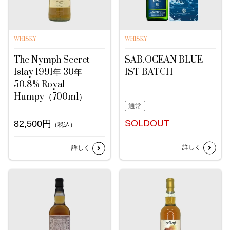
WHISKY
WHISKY
The Nymph Secret
SAB.OCEAN BLUE
Islay 1991年 30年
1ST BATCH
50.8% Royal
Humpy（700ml）
通常
SOLDOUT
82,500円
（税込）
詳しく
詳しく