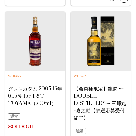
WHISKY
WHISKY
グレンカダム 2005 16年
【会員様限定】龍虎 〜
61.5％ for T＆T
DOUBLE
TOYAMA（700ml）
DISTILLERY〜 三郎丸
×嘉之助【抽選応募受付
通常
終了】
SOLDOUT
通常