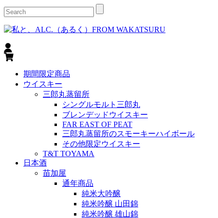
期間限定商品
ウイスキー
三郎丸蒸留所
シングルモルト三郎丸
ブレンデッドウイスキー
FAR EAST OF PEAT
三郎丸蒸留所のスモーキーハイボール
その他限定ウイスキー
T&T TOYAMA
日本酒
苗加屋
通年商品
純米大吟醸
純米吟醸 山田錦
純米吟醸 雄山錦