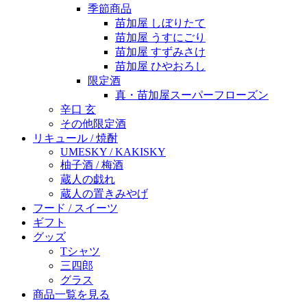
季節商品
苗加屋 しぼりたて
苗加屋 うすにごり
苗加屋 すずみさけ
苗加屋 ひやおろし
限定酒
真・苗加屋スーパーフローズン
辛口 玄
その他限定酒
リキュール / 焼酎
UMESKY / KAKISKY
柚子酒 / 梅酒
蔵人の戯れ
蔵人の置きみやげ
フード / スイーツ
ギフト
グッズ
Tシャツ
三四郎
グラス
商品一覧を見る