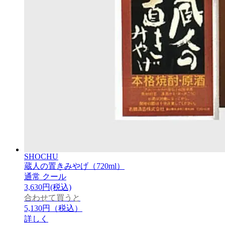
SHOCHU
蔵人の置きみやげ（720ml）
通常
クール
3,630円(税込)
合わせて買うと
5,130円
（税込）
詳しく