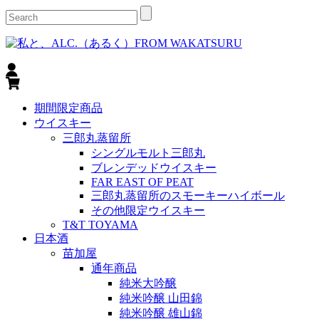
期間限定商品
ウイスキー
三郎丸蒸留所
シングルモルト三郎丸
ブレンデッドウイスキー
FAR EAST OF PEAT
三郎丸蒸留所のスモーキーハイボール
その他限定ウイスキー
T&T TOYAMA
日本酒
苗加屋
通年商品
純米大吟醸
純米吟醸 山田錦
純米吟醸 雄山錦