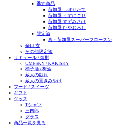
季節商品
苗加屋 しぼりたて
苗加屋 うすにごり
苗加屋 すずみさけ
苗加屋 ひやおろし
限定酒
真・苗加屋スーパーフローズン
辛口 玄
その他限定酒
リキュール / 焼酎
UMESKY / KAKISKY
柚子酒 / 梅酒
蔵人の戯れ
蔵人の置きみやげ
フード / スイーツ
ギフト
グッズ
Tシャツ
三四郎
グラス
商品一覧を見る