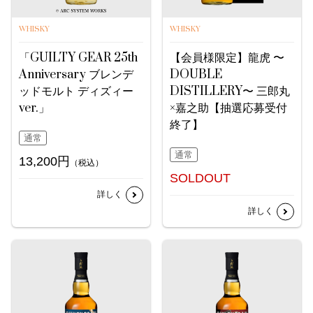
WHISKY
WHISKY
「GUILTY GEAR 25th
【会員様限定】龍虎 〜
Anniversary ブレンデ
DOUBLE
ッドモルト ディズィー
DISTILLERY〜 三郎丸
ver.」
×嘉之助【抽選応募受付
終了】
通常
通常
13,200円
（税込）
SOLDOUT
詳しく
詳しく