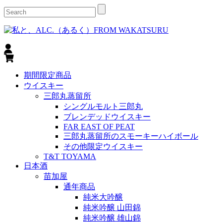
期間限定商品
ウイスキー
三郎丸蒸留所
シングルモルト三郎丸
ブレンデッドウイスキー
FAR EAST OF PEAT
三郎丸蒸留所のスモーキーハイボール
その他限定ウイスキー
T&T TOYAMA
日本酒
苗加屋
通年商品
純米大吟醸
純米吟醸 山田錦
純米吟醸 雄山錦