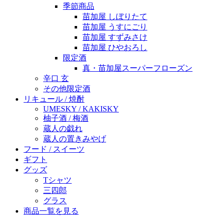
季節商品
苗加屋 しぼりたて
苗加屋 うすにごり
苗加屋 すずみさけ
苗加屋 ひやおろし
限定酒
真・苗加屋スーパーフローズン
辛口 玄
その他限定酒
リキュール / 焼酎
UMESKY / KAKISKY
柚子酒 / 梅酒
蔵人の戯れ
蔵人の置きみやげ
フード / スイーツ
ギフト
グッズ
Tシャツ
三四郎
グラス
商品一覧を見る